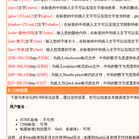
[move]
文字
[/move]
：在标签的中间插入文字可以实现文字移动效果，为来回飘动
[glow=255,red,2]
文字
[/glow]
：在标签的中间插入文字可以实现文字发光特效，gl
[shadow=255,red,2]
文字
[/shadow]
：在标签的中间插入文字可以实现文字阴影特效，
[color=颜色代码]
文字
[/color]
：输入您的颜色代码，在标签的中间插入文字可以实
[size=数字]
文字
[/size]
：输入您的字体大小，在标签的中间插入文字可以实现文字
[face=字体]
文字
[/face]
：输入您需要的字体，在标签的中间插入文字可以实现文
[DIR=500,350]
http://
[/DIR]
：为插入shockwave格式文件，中间的数字为宽度和长
[RM=500,350]
http://
[/RM]
：为插入realplayer格式的rm文件，中间的数字为宽度和
[MP=500,350]
http://
[/MP]
：为插入为midia player格式的文件，中间的数字为宽度
[QT=500,350]
http://
[/QT]
：为插入为Quick time格式的文件，中间的数字为宽度和
D.
UBB设置
下面为本论坛的UBB语法设置，通过这些设置，您可以知道在本版面发言中有
用户签名
：
HTML标签： 不可用
UBB标签： 可用
帖图标签(包括图片、flash、多媒体)： 可用
说明：这里html标签指是否允许使用html语法，贴图和flash以及表情字符转换