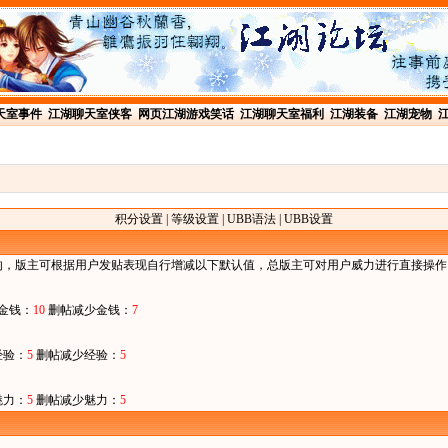
天室事件
江湖聊天室侠客
网页江湖游戏笑话
江湖聊天室福利
江湖装备
江湖宠物
积分设置
|
等级设置
|
UBB语法
|
UBB设置
，版主可根据用户发贴表现自行增减以下默认值，总版主可对用户威力进行直接操作
金钱：
10
删帖减少金钱：
7
经验：
5
删帖减少经验：
5
魅力：
5
删帖减少魅力：
5