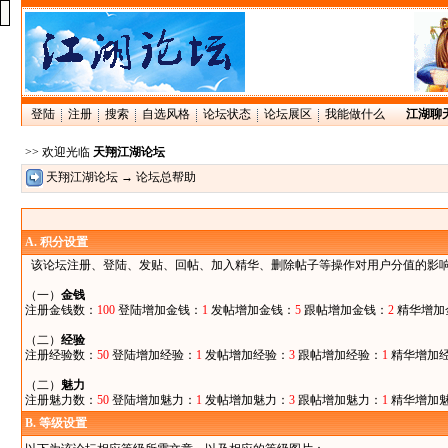
登陆
注册
搜索
自选风格
论坛状态
论坛展区
我能做什么
江湖聊
>> 欢迎光临
天翔江湖论坛
天翔江湖论坛
→ 论坛总帮助
A.
积分设置
该论坛注册、登陆、发贴、回帖、加入精华、删除帖子等操作对用户分值的影响
（一）
金钱
注册金钱数：
100
登陆增加金钱：
1
发帖增加金钱：
5
跟帖增加金钱：
2
精华增加
（二）
经验
注册经验数：
50
登陆增加经验：
1
发帖增加经验：
3
跟帖增加经验：
1
精华增加
（二）
魅力
注册魅力数：
50
登陆增加魅力：
1
发帖增加魅力：
3
跟帖增加魅力：
1
精华增加
B. 等级设置