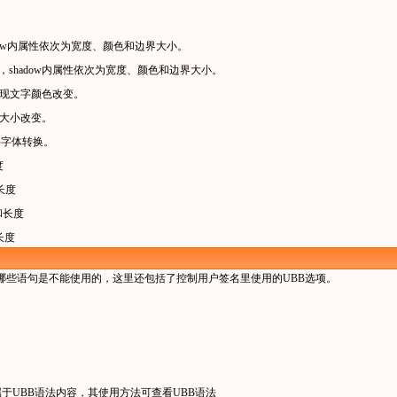
。
ow内属性依次为宽度、颜色和边界大小。
shadow内属性依次为宽度、颜色和边界大小。
现文字颜色改变。
大小改变。
字字体转换。
度
长度
和长度
长度
哪些语句是不能使用的，这里还包括了控制用户签名里使用的UBB选项。
都属于UBB语法内容，其使用方法可查看UBB语法