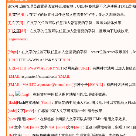
论坛可以由管理员设置是否支持UBB标签，UBB标签就是不允许使用HTML
[B]
文字
[/B]
：在文字的位置可以任意加入您需要的字符，显示为粗体效果。
[I]
文字
[/I]
：在文字的位置可以任意加入您需要的字符，显示为斜体效果。
[U]
文字
[/U]
：在文字的位置可以任意加入您需要的字符，显示为下划线效果。
[align=center]
[/align]
：在文字的位置可以任意加入您需要的字符，center位置center表示居中，lef
[URL]
HTTP://WWW.ASPSKY.NET
[/URL]
[URL=HTTP://WWW.ASPSKY.NET]
动网先锋
[/URL]
：有两种方法可以加入超级
[EMAIL]
aspmaster@cmmail.com
[/EMAIL]
[EMAIL=MAILTO:aspmaster@cmmail.com]
沙滩小子
[/EMAIL]
：有两种方法可以加
[img]
[/img]
：在标签的中间插入图片地址可以实现插图效果。
[flash]
Flash连接地址
[/Flash]
：在标签的中间插入Flash图片地址可以实现插入Flas
[code]
文字
[/code]
：在标签中写入文字可实现html中编号效果。
[quote]
引用
[/quote]
：在标签的中间插入文字可以实现HTMl中引用文字效果。
[list]
文字
[/list]
[list=a]
文字
[/list]
[list=1]
文字
[/list]
：更改list属性标签，实现HTML
[fly]
文字
[/fly]
：在标签的中间插入文字可以实现文字飞翔效果，类似跑马灯。