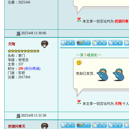
注册：2025/4/6
本文章一切言论均为
把酒问青
2025/4/8 11:30:06
天翔
>>第
5
楼朋友<<
头衔：掌门
等级：管理员
文章：337
积分：
206
(
积分商城
)
门派：官府
奖励已发货。
注册：2017/8/6
本文章一切言论均为
天翔
个人
2025/4/8 11:31:58
把酒问青天