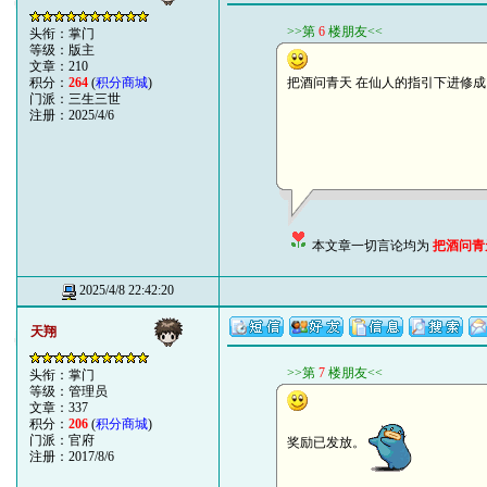
>>第
6
楼朋友<<
头衔：掌门
等级：版主
文章：210
积分：
264
(
积分商城
)
把酒问青天 在仙人的指引下进修成 略有小成
门派：三生三世
注册：2025/4/6
本文章一切言论均为
把酒问青
2025/4/8 22:42:20
天翔
>>第
7
楼朋友<<
头衔：掌门
等级：管理员
文章：337
积分：
206
(
积分商城
)
门派：官府
奖励已发放。
注册：2017/8/6