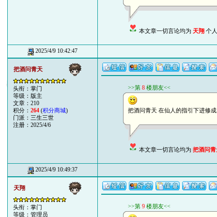
本文章一切言论均为
天翔
个人
2025/4/9 10:42:47
把酒问青天
>>第
8
楼朋友<<
头衔：掌门
等级：版主
文章：210
积分：
264
(
积分商城
)
把酒问青天 在仙人的指引下进修成 鹤立鸡
门派：三生三世
注册：2025/4/6
本文章一切言论均为
把酒问青
2025/4/9 10:49:37
天翔
>>第
9
楼朋友<<
头衔：掌门
等级：管理员