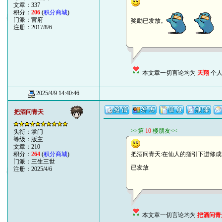
文章：337
积分：
206
(
积分商城
)
门派：官府
奖励已发放。
注册：2017/8/6
本文章一切言论均为
天翔
个人
2025/4/9 14:40:46
把酒问青天
>>第
10
楼朋友<<
头衔：掌门
等级：版主
文章：210
积分：
264
(
积分商城
)
把酒问青天:在仙人的指引下进修成驾轻
门派：三生三世
已发放
注册：2025/4/6
本文章一切言论均为
把酒问青