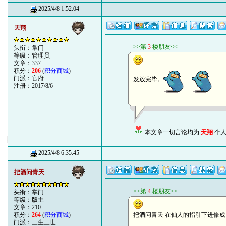
2025/4/8 1:52:04
天翔
>>第
3
楼朋友<<
头衔：掌门
等级：管理员
文章：337
积分：
206
(
积分商城
)
门派：官府
发放完毕。
注册：2017/8/6
本文章一切言论均为
天翔
个人
2025/4/8 6:35:45
把酒问青天
>>第
4
楼朋友<<
头衔：掌门
等级：版主
文章：210
积分：
264
(
积分商城
)
把酒问青天 在仙人的指引下进修成 精通皮
门派：三生三世