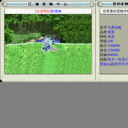
[
云淡风轻
]的宠物
您查看的宠物详
名字:
九尾仙狐
品质:
精英
特性:
攻击
等级:
108
体力:
5380000
攻击:
1294000
防御:
866000
技能:
惊天一击|无
壁如山|战意滔天|