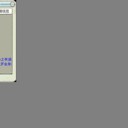
细信息
心之举|盾
大罗金身|