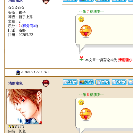
清雨龍尔
>>第
7
楼朋友<<
头衔：弟子
等级：新手上路
文章：2
积分：
2
(
积分商城
)
门派：游虾
注册：2026/1/22
本文章一切言论均为
清雨龍尔
2026/1/23 22:21:40
清雨龍兒
>>第
8
楼朋友<<
头衔：长老