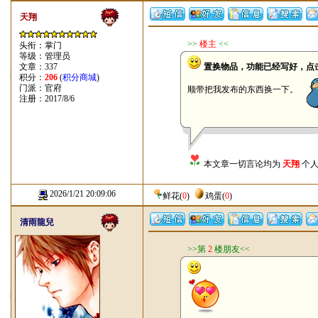
天翔
>>
楼主
<<
头衔：掌门
等级：管理员
文章：337
置换物品，功能已经写好，点
积分：
206
(
积分商城
)
门派：官府
顺带把我发布的东西换一下。
注册：2017/8/6
本文章一切言论均为
天翔
个人
2026/1/21 20:09:06
鲜花
(
0
)
鸡蛋
(
0
)
清雨龍兒
>>第
2
楼朋友<<