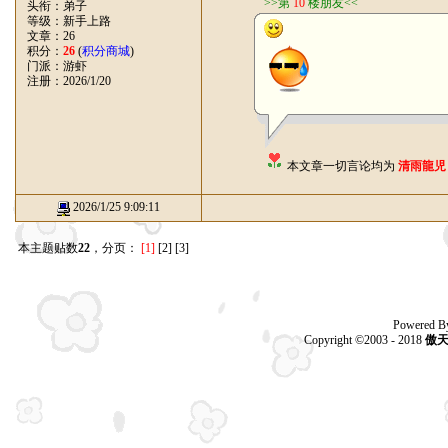
>>第
10
楼朋友<<
头衔：弟子
等级：新手上路
文章：26
积分：
26
(
积分商城
)
门派：游虾
注册：2026/1/20
本文章一切言论均为
清雨龍児
2026/1/25 9:09:11
本主题贴数
22
，分页：
[1]
[2]
[3]
Powered B
Copyright ©2003 - 2018
傲