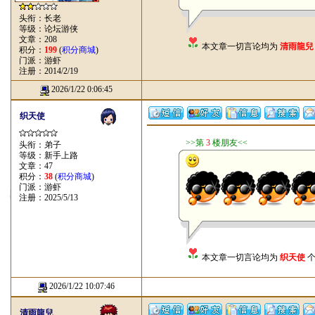
头衔：长老
等级：论坛游侠
文章：208
本文章一切言论均为
清雨龍兒
积分：
199
(
积分商城
)
门派：游虾
注册：2014/2/19
2026/1/22 0:06:45
织天使
>>第
3
楼朋友<<
头衔：弟子
等级：新手上路
文章：47
积分：
38
(
积分商城
)
门派：游虾
注册：2025/5/13
本文章一切言论均为
织天使
个
2026/1/22 10:07:46
清雨龍兒