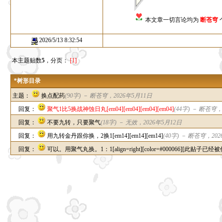
本文章一切言论均为
断苍穹
2026/5/13 8:32:54
本主题贴数
5
，分页：
[1]
*树形目录
主题：
换点配药
(90字) －
断苍穹
，2026年5月11日
回复：
聚气1比5换战神蚀日丸[em04][em04][em04][em04]
(44字) －
断苍穹
，
回复：
不要九转，只要聚气
(18字) －
无效
，2026年5月12日
回复：
用九转金丹跟你换，2换1[em14][em14][em14]
(40字) －
断苍穹
，202
回复：
可以。用聚气丸换。1：1[align=right][color=#000066][此贴子已经被