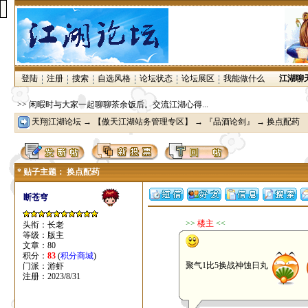
登陆
注册
搜索
自选风格
论坛状态
论坛展区
我能做什么
江湖聊
>> 闲暇时与大家一起聊聊茶余饭后。交流江湖心得...
天翔江湖论坛
→
【傲天江湖站务管理专区】
→
『品酒论剑』
→ 换点配药
* 贴子主题： 换点配药
断苍穹
>>
楼主
<<
头衔：长老
等级：版主
文章：80
积分：
83
(
积分商城
)
聚气1比5换战神蚀日丸
门派：游虾
注册：2023/8/31