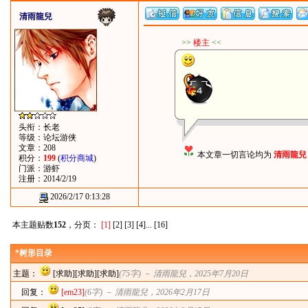
清雨龍兒
>>
楼主
<<
头衔：长老
等级：论坛游侠
文章：208
本文章一切言论均为
清雨龍兒
积分：
199
(
积分商城
)
门派：游虾
注册：2014/2/19
2026/2/17 0:13:28
本主题贴数
152
，分页：
[1]
[2]
[3]
[4]
...
[16]
*树形目录
主题：
[求助][求助][求助]
(75字) －
清雨龍兒
，2025年7月20日
回复：
[em23]
(6字) －
清雨龍兒
，2026年2月17日