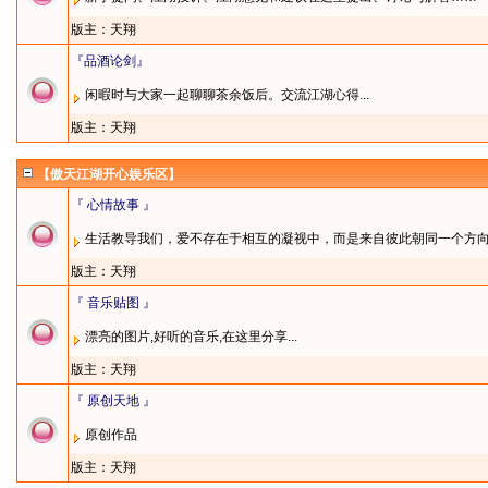
版主：
天翔
『品酒论剑』
闲暇时与大家一起聊聊茶余饭后。交流江湖心得...
版主：
天翔
【傲天江湖开心娱乐区】
『 心情故事 』
生活教导我们，爱不存在于相互的凝视中，而是来自彼此朝同一个方
版主：
天翔
『 音乐贴图 』
漂亮的图片,好听的音乐,在这里分享...
版主：
天翔
『 原创天地 』
原创作品
版主：
天翔