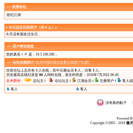
-=> 友情论坛
世纪江湖
≡ 今天过生日的用户（共 0 人）≡
今天没有朋友过生日...
-=> 用户来访信息
您的真实ＩＰ 是：10.5.109.208，
-=> 论坛在线统计
[
关闭详细列表
][
查看在线用户位置
]
目前论坛上总共有
3
人在线，其中注册会员
0
人，访客
3
人。
历史最高在线纪录是
60
人同时在线，发生时间是：2026年7月28日 06:49
名单图例
：
总坛主 ‖
论坛坛主 ‖
江湖会员 ‖
注册用户 ‖
客人或
客人
客人
没有新的帖子
Powered B
Copyright ©2003 - 2018
傲