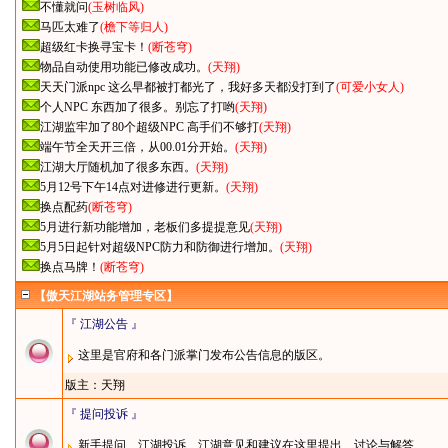
不懂就问
(玉树临风)
马匹太难了
(檐下等归人)
超级红卡换寻宝卡！
(断苍穹)
物品自动使用功能已修改成功。
(天翔)
天天门派npc 这么早都被打都光了，我好多天都没打到了
(可爱小女人)
个人NPC 东西加了很多。别忘了打哟
(天翔)
江湖监牢加了80个超级NPC 高手们不够打
(天翔)
端午节全天开三倍，从00.01分开始。
(天翔)
江湖大厅随机加了很多东西。
(天翔)
5月12号下午14点对进修进行更新。
(天翔)
换点配药
(断苍穹)
5月进行新功能增加，老板们多提提意见
(天翔)
5月5日起针对超级NPC防力和防御进行增加。
(天翔)
换点马牌！
(断苍穹)
【傲天江湖站务管理专区】
『 江湖公告 』
这里是官府和各门派掌门发布公告信息的版区。
版主：
天翔
『 提问投诉 』
新手提问、江湖投诉、江湖意见和建议在这里提出、讨论与解答……