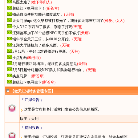
马匹太难了
(檐下等归人)
超级红卡换寻宝卡！
(断苍穹)
物品自动使用功能已修改成功。
(天翔)
天天门派npc 这么早都被打都光了，我好多天都没打到了
(可爱小女人)
个人NPC 东西加了很多。别忘了打哟
(天翔)
江湖监牢加了80个超级NPC 高手们不够打
(天翔)
端午节全天开三倍，从00.01分开始。
(天翔)
江湖大厅随机加了很多东西。
(天翔)
5月12号下午14点对进修进行更新。
(天翔)
换点配药
(断苍穹)
5月进行新功能增加，老板们多提提意见
(天翔)
5月5日起针对超级NPC防力和防御进行增加。
(天翔)
换点马牌！
(断苍穹)
超级红卡换寻宝卡
(断苍穹)
【傲天江湖站务管理专区】
『 江湖公告 』
这里是官府和各门派掌门发布公告信息的版区。
版主：
天翔
『 提问投诉 』
新手提问、江湖投诉、江湖意见和建议在这里提出、讨论与解答……