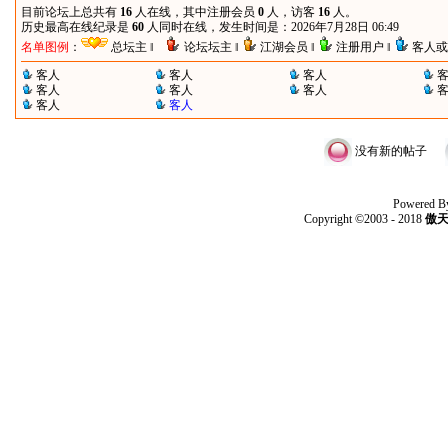
目前论坛上总共有
16
人在线，其中注册会员
0
人，访客
16
人。
历史最高在线纪录是
60
人同时在线，发生时间是：2026年7月28日 06:49
名单图例
：
总坛主 ‖
论坛坛主 ‖
江湖会员 ‖
注册用户 ‖
客人或
客人
客人
客人
客人
客人
客人
客人
客人
没有新的帖子
Powered B
Copyright ©2003 - 2018
傲