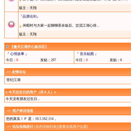
版主：
天翔
『品酒论剑』
闲暇时与大家一起聊聊茶余饭后。交流江湖心得...
版主：
天翔
【傲天江湖开心娱乐区】
『 心情故事 』
『 音乐贴图 』
今日：
0
发贴：297
今日：
0
发贴：6
-=> 友情论坛
世纪江湖
≡ 今天过生日的用户（共 0 人）≡
今天没有朋友过生日...
-=> 用户来访信息
您的真实ＩＰ 是：10.5.162.114，
-=> 论坛在线统计
[
关闭详细列表
][
查看在线用户位置
]